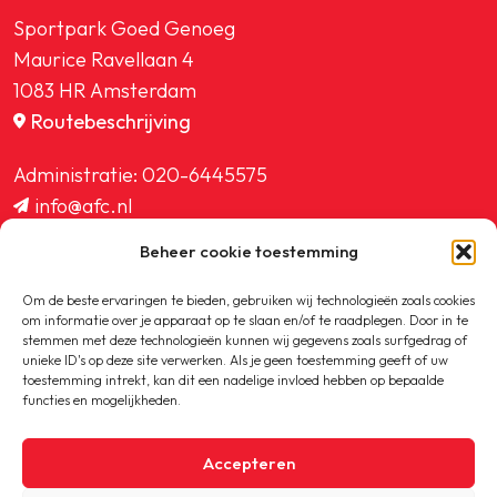
Sportpark Goed Genoeg
Maurice Ravellaan 4
1083 HR Amsterdam
Routebeschrijving
Administratie:
020-6445575
info@afc.nl
website@afc.nl
Beheer cookie toestemming
wedstrijdzaken@afc.nl
ledenadministratie@afc.nl
Om de beste ervaringen te bieden, gebruiken wij technologieën zoals cookies
om informatie over je apparaat op te slaan en/of te raadplegen. Door in te
stemmen met deze technologieën kunnen wij gegevens zoals surfgedrag of
unieke ID's op deze site verwerken. Als je geen toestemming geeft of uw
toestemming intrekt, kan dit een nadelige invloed hebben op bepaalde
functies en mogelijkheden.
Copyright © 2020-2026 AFC
Accepteren
Privacybeleid