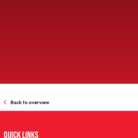
SPORTPARK GOED GENOEG
LIDMAATSCHAP
CONTACT
Back to overview
QUICK LINKS