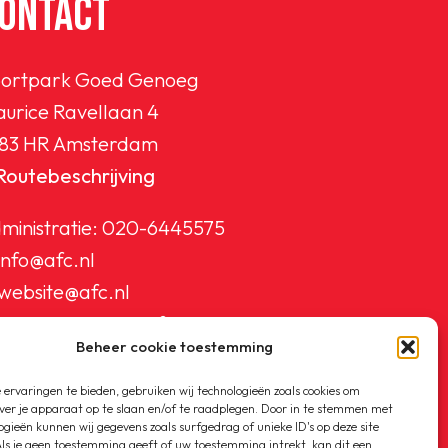
ONTACT
ortpark Goed Genoeg
urice Ravellaan 4
83 HR Amsterdam
Routebeschrijving
ministratie:
020-6445575
info@afc.nl
website@afc.nl
wedstrijdzaken@afc.nl
Beheer cookie toestemming
ledenadministratie@afc.nl
ervaringen te bieden, gebruiken wij technologieën zoals cookies om
ver je apparaat op te slaan en/of te raadplegen. Door in te stemmen met
ogieën kunnen wij gegevens zoals surfgedrag of unieke ID's op deze site
ls je geen toestemming geeft of uw toestemming intrekt, kan dit een