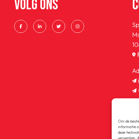
VOLG ONS
C
Sp
Ma
10
Ad
Om de beste 
informatie o
deze technol
verwerken. A