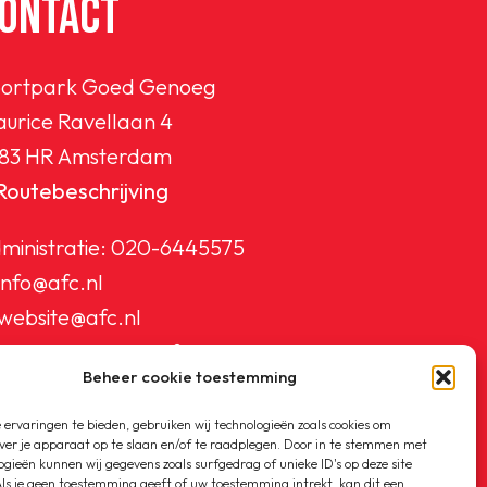
ONTACT
ortpark Goed Genoeg
urice Ravellaan 4
83 HR Amsterdam
Routebeschrijving
ministratie:
020-6445575
info@afc.nl
website@afc.nl
wedstrijdzaken@afc.nl
Beheer cookie toestemming
ledenadministratie@afc.nl
ervaringen te bieden, gebruiken wij technologieën zoals cookies om
ver je apparaat op te slaan en/of te raadplegen. Door in te stemmen met
ogieën kunnen wij gegevens zoals surfgedrag of unieke ID's op deze site
ls je geen toestemming geeft of uw toestemming intrekt, kan dit een