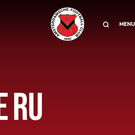
MENU
E RU