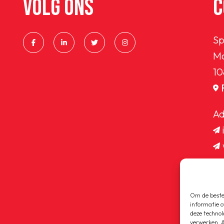
VOLG ONS
C
Sp
Ma
10
Ad
Om de beste 
informatie o
deze technol
verwerken. A