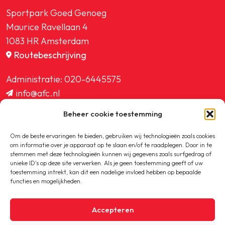
Sportpark Goed Genoeg
Maurice Ravellaan 4
1083 HR Amsterdam
Routebeschrijving
Administratie:
020-6445575
info@afc.nl
website@afc.nl
Beheer cookie toestemming
wedstrijdzaken@afc.nl
ledenadministratie@afc.nl
Om de beste ervaringen te bieden, gebruiken wij technologieën zoals cookies
om informatie over je apparaat op te slaan en/of te raadplegen. Door in te
stemmen met deze technologieën kunnen wij gegevens zoals surfgedrag of
unieke ID's op deze site verwerken. Als je geen toestemming geeft of uw
toestemming intrekt, kan dit een nadelige invloed hebben op bepaalde
functies en mogelijkheden.
Copyright © 2020-2026 AFC
Accepteren
Privacybeleid