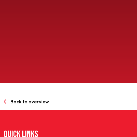
SPORTPARK GOED GENOEG
LIDMAATSCHAP
CONTACT
Back to overview
QUICK LINKS