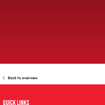
SPORTPARK GOED GENOEG
LIDMAATSCHAP
CONTACT
Back to overview
QUICK LINKS