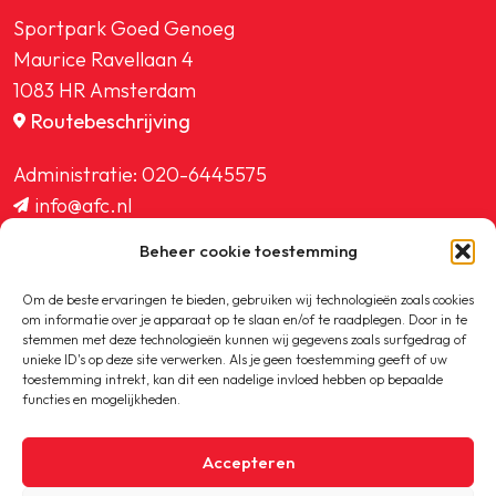
Sportpark Goed Genoeg
Maurice Ravellaan 4
1083 HR Amsterdam
Routebeschrijving
Administratie:
020-6445575
info@afc.nl
website@afc.nl
Beheer cookie toestemming
wedstrijdzaken@afc.nl
ledenadministratie@afc.nl
Om de beste ervaringen te bieden, gebruiken wij technologieën zoals cookies
om informatie over je apparaat op te slaan en/of te raadplegen. Door in te
stemmen met deze technologieën kunnen wij gegevens zoals surfgedrag of
unieke ID's op deze site verwerken. Als je geen toestemming geeft of uw
toestemming intrekt, kan dit een nadelige invloed hebben op bepaalde
functies en mogelijkheden.
Copyright © 2020-2026 AFC
Accepteren
Privacybeleid