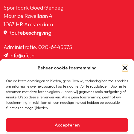
Sportpark Goed Genoeg
Maurice Ravellaan 4
1083 HR Amsterdam
Routebeschrijving
Administratie:
020-6445575
info@afc.nl
website@afc.nl
Beheer cookie toestemming
wedstrijdzaken@afc.nl
ledenadministratie@afc.nl
Om de beste ervaringen te bieden, gebruiken wij technologieën zoals cookies
om informatie over je apparaat op te slaan en/of te raadplegen. Door in te
stemmen met deze technologieën kunnen wij gegevens zoals surfgedrag of
unieke ID's op deze site verwerken. Als je geen toestemming geeft of uw
toestemming intrekt, kan dit een nadelige invloed hebben op bepaalde
functies en mogelijkheden.
Copyright © 2020-2026 AFC
Accepteren
Privacybeleid