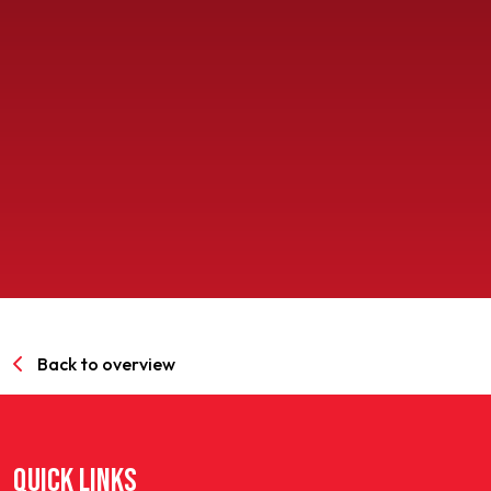
SPORTPARK GOED GENOEG
LIDMAATSCHAP
CONTACT
Back to overview
QUICK LINKS