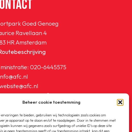
ONTACT
ortpark Goed Genoeg
urice Ravellaan 4
83 HR Amsterdam
Routebeschrijving
ministratie:
020-6445575
info@afc.nl
website@afc.nl
wedstrijdzaken@afc.nl
Beheer cookie toestemming
ledenadministratie@afc.nl
ervaringen te bieden, gebruiken wij technologieën zoals cookies om
ver je apparaat op te slaan en/of te raadplegen. Door in te stemmen met
ogieën kunnen wij gegevens zoals surfgedrag of unieke ID's op deze site
ls je geen toestemming geeft of uw toestemming intrekt, kan dit een