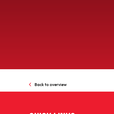
Senioren
Clubinfo
Nieuwsoverzicht
Sponsoring
SPORTPARK GOED GEN
Back to overview
LIDMAATSCHAP
CONTACT