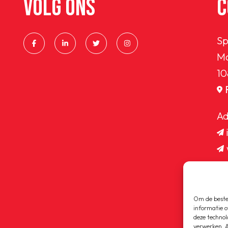
VOLG ONS
C
Sp
Ma
10
Ad
Om de beste 
informatie o
deze technol
verwerken. A