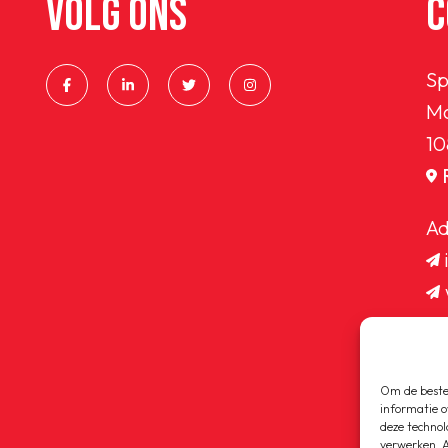
VOLG ONS
C
Sp
Ma
10
Ad
Om de beste 
informatie o
deze technol
verwerken. A