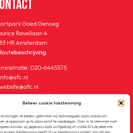
ONTACT
ortpark Goed Genoeg
urice Ravellaan 4
83 HR Amsterdam
Routebeschrijving
ministratie:
020-6445575
info@afc.nl
website@afc.nl
wedstrijdzaken@afc.nl
Beheer cookie toestemming
ledenadministratie@afc.nl
ervaringen te bieden, gebruiken wij technologieën zoals cookies om
ver je apparaat op te slaan en/of te raadplegen. Door in te stemmen met
ogieën kunnen wij gegevens zoals surfgedrag of unieke ID's op deze site
ls je geen toestemming geeft of uw toestemming intrekt, kan dit een