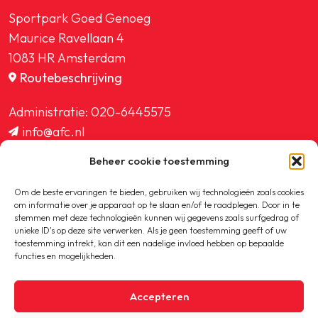
Sportpark Goed Genoeg
Maurice Ravellaan 4
1083 HR Amsterdam
Routebeschrijving
Administratie:
020-6445575
info@afc.nl
website@afc.nl
Beheer cookie toestemming
wedstrijdzaken@afc.nl
ledenadministratie@afc.nl
Om de beste ervaringen te bieden, gebruiken wij technologieën zoals cookies
om informatie over je apparaat op te slaan en/of te raadplegen. Door in te
stemmen met deze technologieën kunnen wij gegevens zoals surfgedrag of
unieke ID's op deze site verwerken. Als je geen toestemming geeft of uw
toestemming intrekt, kan dit een nadelige invloed hebben op bepaalde
functies en mogelijkheden.
Copyright © 2020-2026 AFC
Accepteren
Privacybeleid