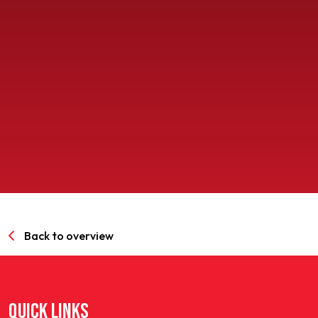
SPORTPARK GOED GENOEG
LIDMAATSCHAP
CONTACT
Back to overview
QUICK LINKS