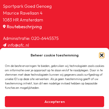
Sportpark Goed Genoeg
Maurice Ravellaan 4
1083 HR Amsterdam
Routebeschrijving
Administratie:
020-6445575
info@afc.nl
website@afc.nl
Beheer cookie toestemming
wedstrijdzaken@afc.nl
ledenadministratie@afc.nl
Om de beste ervaringen te bieden, gebruiken wij technologieën zoals cookies
om informatie over je apparaat op te slaan en/of te raadplegen. Door in te
stemmen met deze technologieën kunnen wij gegevens zoals surfgedrag of
unieke ID's op deze site verwerken. Als je geen toestemming geeft of uw
toestemming intrekt, kan dit een nadelige invloed hebben op bepaalde
functies en mogelijkheden.
Copyright © 2020-2026 AFC
Accepteren
Privacybeleid