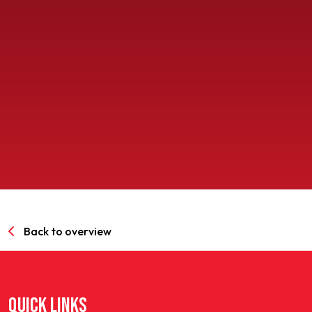
SPORTPARK GOED GENOEG
LIDMAATSCHAP
CONTACT
Back to overview
QUICK LINKS