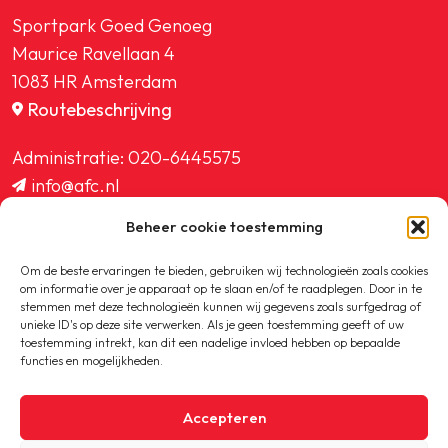
Sportpark Goed Genoeg
Maurice Ravellaan 4
1083 HR Amsterdam
Routebeschrijving
Administratie:
020-6445575
info@afc.nl
website@afc.nl
Beheer cookie toestemming
wedstrijdzaken@afc.nl
ledenadministratie@afc.nl
Om de beste ervaringen te bieden, gebruiken wij technologieën zoals cookies
om informatie over je apparaat op te slaan en/of te raadplegen. Door in te
stemmen met deze technologieën kunnen wij gegevens zoals surfgedrag of
unieke ID's op deze site verwerken. Als je geen toestemming geeft of uw
toestemming intrekt, kan dit een nadelige invloed hebben op bepaalde
functies en mogelijkheden.
Copyright © 2020-2026 AFC
Accepteren
Privacybeleid