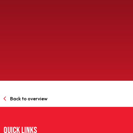
SPORTPARK GOED GENOEG
LIDMAATSCHAP
CONTACT
Back to overview
QUICK LINKS