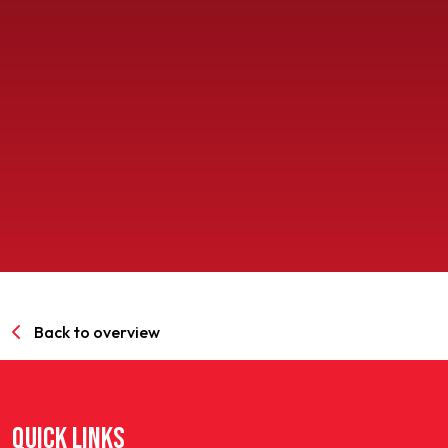
SPORTPARK GOED GENOEG
LIDMAATSCHAP
CONTACT
Back to overview
QUICK LINKS