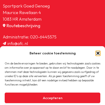
Sportpark Goed Genoeg
Maurice Ravellaan 4
1083 HR Amsterdam
Routebeschrijving
Administratie:
020-6445575
info@afc.nl
website@afc.nl
Beheer cookie toestemming
wedstrijdzaken@afc.nl
ledenadministratie@afc.nl
Om de beste ervaringen te bieden, gebruiken wij technologieën zoals cookies
om informatie over je apparaat op te slaan en/of te raadplegen. Door in te
stemmen met deze technologieën kunnen wij gegevens zoals surfgedrag of
unieke ID's op deze site verwerken. Als je geen toestemming geeft of uw
toestemming intrekt, kan dit een nadelige invloed hebben op bepaalde
functies en mogelijkheden.
Copyright © 2020-2026 AFC
Accepteren
Privacybeleid