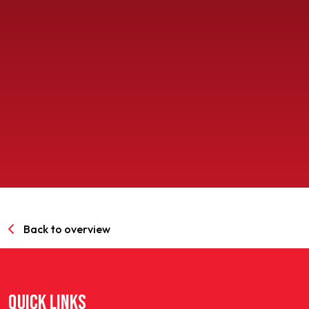
SPORTPARK GOED GENOEG
LIDMAATSCHAP
CONTACT
Back to overview
QUICK LINKS