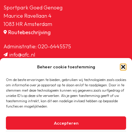
Sportpark Goed Genoeg
Maurice Ravellaan 4
1083 HR Amsterdam
Routebeschrijving
Administratie:
020-6445575
info@afc.nl
website@afc.nl
Beheer cookie toestemming
wedstrijdzaken@afc.nl
ledenadministratie@afc.nl
Om de beste ervaringen te bieden, gebruiken wij technologieën zoals cookies
om informatie over je apparaat op te slaan en/of te raadplegen. Door in te
stemmen met deze technologieën kunnen wij gegevens zoals surfgedrag of
unieke ID's op deze site verwerken. Als je geen toestemming geeft of uw
toestemming intrekt, kan dit een nadelige invloed hebben op bepaalde
functies en mogelijkheden.
Copyright © 2020-2026 AFC
Accepteren
Privacybeleid