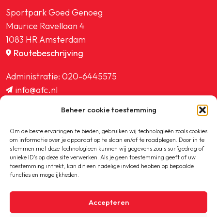
Sportpark Goed Genoeg
Maurice Ravellaan 4
1083 HR Amsterdam
Routebeschrijving
Administratie:
020-6445575
info@afc.nl
website@afc.nl
Beheer cookie toestemming
wedstrijdzaken@afc.nl
ledenadministratie@afc.nl
Om de beste ervaringen te bieden, gebruiken wij technologieën zoals cookies
om informatie over je apparaat op te slaan en/of te raadplegen. Door in te
stemmen met deze technologieën kunnen wij gegevens zoals surfgedrag of
unieke ID's op deze site verwerken. Als je geen toestemming geeft of uw
toestemming intrekt, kan dit een nadelige invloed hebben op bepaalde
functies en mogelijkheden.
Copyright © 2020-2026 AFC
Accepteren
Privacybeleid