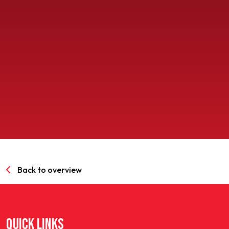
SPORTPARK GOED GENOEG
LIDMAATSCHAP
CONTACT
Back to overview
QUICK LINKS