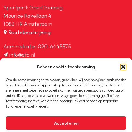
Sportpark Goed Genoeg
Maurice Ravellaan 4
1083 HR Amsterdam
Routebeschrijving
Administratie:
020-6445575
info@afc.nl
website@afc.nl
Beheer cookie toestemming
wedstrijdzaken@afc.nl
ledenadministratie@afc.nl
Om de beste ervaringen te bieden, gebruiken wij technologieën zoals cookies
om informatie over je apparaat op te slaan en/of te raadplegen. Door in te
stemmen met deze technologieën kunnen wij gegevens zoals surfgedrag of
unieke ID's op deze site verwerken. Als je geen toestemming geeft of uw
toestemming intrekt, kan dit een nadelige invloed hebben op bepaalde
functies en mogelijkheden.
Copyright © 2020-2026 AFC
Accepteren
Privacybeleid