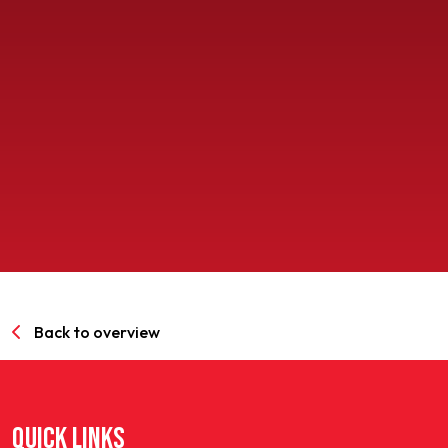
SPORTPARK GOED GENOEG
LIDMAATSCHAP
CONTACT
Back to overview
QUICK LINKS