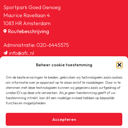
Sportpark Goed Genoeg
Maurice Ravellaan 4
1083 HR Amsterdam
Routebeschrijving
Administratie:
020-6445575
info@afc.nl
website@afc.nl
Beheer cookie toestemming
wedstrijdzaken@afc.nl
ledenadministratie@afc.nl
Om de beste ervaringen te bieden, gebruiken wij technologieën zoals cookies
om informatie over je apparaat op te slaan en/of te raadplegen. Door in te
stemmen met deze technologieën kunnen wij gegevens zoals surfgedrag of
unieke ID's op deze site verwerken. Als je geen toestemming geeft of uw
toestemming intrekt, kan dit een nadelige invloed hebben op bepaalde
functies en mogelijkheden.
Copyright © 2020-2026 AFC
Accepteren
Privacybeleid