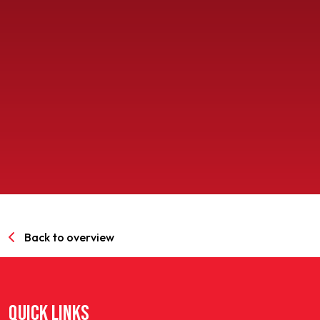
SPORTPARK GOED GENOEG
LIDMAATSCHAP
CONTACT
Back to overview
QUICK LINKS