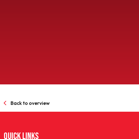
SPORTPARK GOED GENOEG
LIDMAATSCHAP
CONTACT
Back to overview
QUICK LINKS