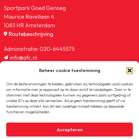
Sportpark Goed Genoeg
Maurice Ravellaan 4
1083 HR Amsterdam
Routebeschrijving
Administratie:
020-6445575
info@afc.nl
website@afc.nl
Beheer cookie toestemming
wedstrijdzaken@afc.nl
ledenadministratie@afc.nl
Om de beste ervaringen te bieden, gebruiken wij technologieën zoals cookies
om informatie over je apparaat op te slaan en/of te raadplegen. Door in te
stemmen met deze technologieën kunnen wij gegevens zoals surfgedrag of
unieke ID's op deze site verwerken. Als je geen toestemming geeft of uw
toestemming intrekt, kan dit een nadelige invloed hebben op bepaalde
functies en mogelijkheden.
Copyright © 2020-2026 AFC
Accepteren
Privacybeleid