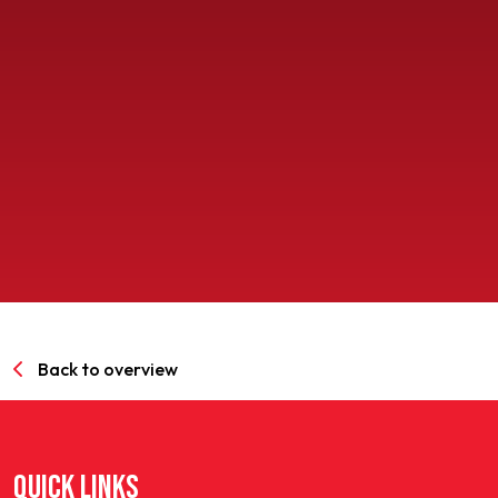
SPORTPARK GOED GENOEG
LIDMAATSCHAP
CONTACT
Back to overview
QUICK LINKS