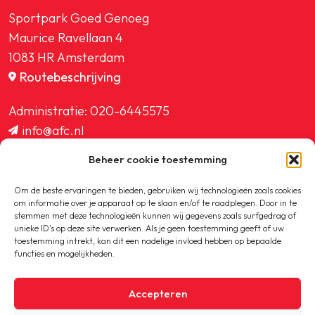
Sportpark Goed Genoeg
Maurice Ravellaan 4
1083 HR Amsterdam
Routebeschrijving
Administratie:
020-6445575
info@afc.nl
website@afc.nl
Beheer cookie toestemming
wedstrijdzaken@afc.nl
ledenadministratie@afc.nl
Om de beste ervaringen te bieden, gebruiken wij technologieën zoals cookies
om informatie over je apparaat op te slaan en/of te raadplegen. Door in te
stemmen met deze technologieën kunnen wij gegevens zoals surfgedrag of
unieke ID's op deze site verwerken. Als je geen toestemming geeft of uw
toestemming intrekt, kan dit een nadelige invloed hebben op bepaalde
functies en mogelijkheden.
Copyright © 2020-2026 AFC
Accepteren
Privacybeleid