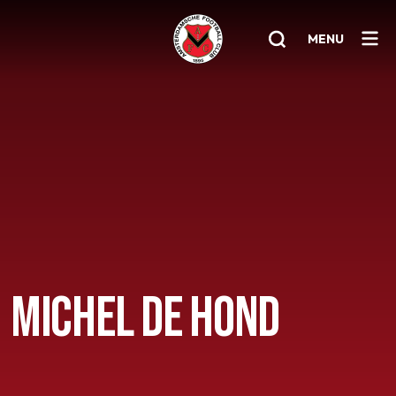
MENU
Home
AFC 1
Teams
Jeugd
Senioren
MICHEL DE HOND
Clubinfo
Nieuwsoverzicht
Sponsoring