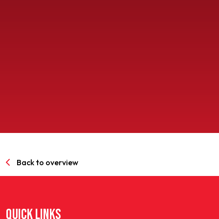
SPORTPARK GOED GENOEG
LIDMAATSCHAP
CONTACT
Back to overview
QUICK LINKS