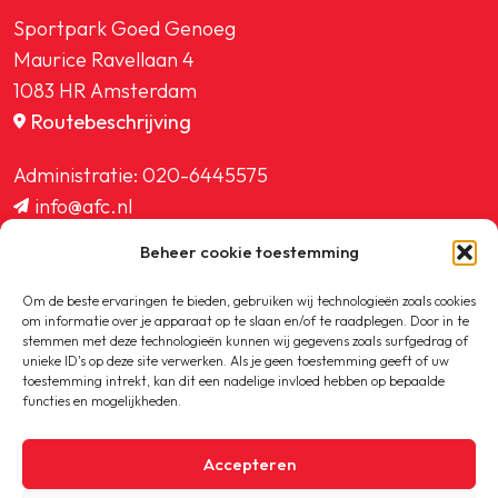
Sportpark Goed Genoeg
Maurice Ravellaan 4
1083 HR Amsterdam
Routebeschrijving
Administratie:
020-6445575
info@afc.nl
website@afc.nl
Beheer cookie toestemming
wedstrijdzaken@afc.nl
ledenadministratie@afc.nl
Om de beste ervaringen te bieden, gebruiken wij technologieën zoals cookies
om informatie over je apparaat op te slaan en/of te raadplegen. Door in te
stemmen met deze technologieën kunnen wij gegevens zoals surfgedrag of
unieke ID's op deze site verwerken. Als je geen toestemming geeft of uw
toestemming intrekt, kan dit een nadelige invloed hebben op bepaalde
functies en mogelijkheden.
Copyright © 2020-2026 AFC
Accepteren
Privacybeleid