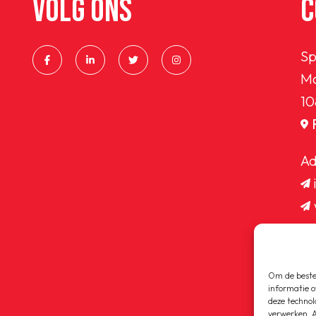
VOLG ONS
C
Sp
Ma
10
Ad
Om de beste 
informatie o
deze technol
verwerken. A