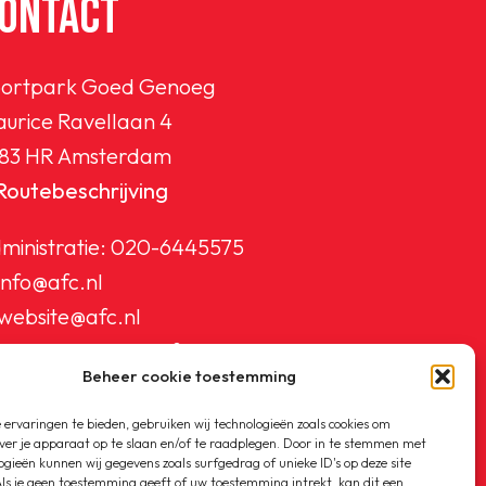
ONTACT
ortpark Goed Genoeg
urice Ravellaan 4
83 HR Amsterdam
Routebeschrijving
ministratie:
020-6445575
info@afc.nl
website@afc.nl
wedstrijdzaken@afc.nl
Beheer cookie toestemming
ledenadministratie@afc.nl
ervaringen te bieden, gebruiken wij technologieën zoals cookies om
ver je apparaat op te slaan en/of te raadplegen. Door in te stemmen met
ogieën kunnen wij gegevens zoals surfgedrag of unieke ID's op deze site
ls je geen toestemming geeft of uw toestemming intrekt, kan dit een