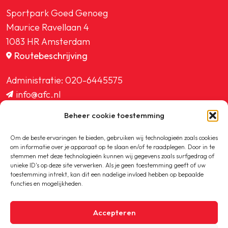
Sportpark Goed Genoeg
Maurice Ravellaan 4
1083 HR Amsterdam
Routebeschrijving
Administratie:
020-6445575
info@afc.nl
website@afc.nl
Beheer cookie toestemming
wedstrijdzaken@afc.nl
ledenadministratie@afc.nl
Om de beste ervaringen te bieden, gebruiken wij technologieën zoals cookies
om informatie over je apparaat op te slaan en/of te raadplegen. Door in te
stemmen met deze technologieën kunnen wij gegevens zoals surfgedrag of
unieke ID's op deze site verwerken. Als je geen toestemming geeft of uw
toestemming intrekt, kan dit een nadelige invloed hebben op bepaalde
functies en mogelijkheden.
Copyright © 2020-2026 AFC
Accepteren
Privacybeleid