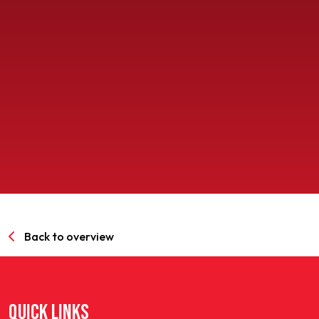
SPORTPARK GOED GENOEG
LIDMAATSCHAP
CONTACT
Back to overview
QUICK LINKS