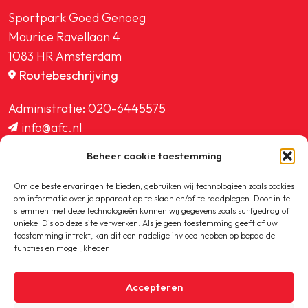
Sportpark Goed Genoeg
Maurice Ravellaan 4
1083 HR Amsterdam
Routebeschrijving
Administratie:
020-6445575
info@afc.nl
website@afc.nl
Beheer cookie toestemming
wedstrijdzaken@afc.nl
ledenadministratie@afc.nl
Om de beste ervaringen te bieden, gebruiken wij technologieën zoals cookies
om informatie over je apparaat op te slaan en/of te raadplegen. Door in te
stemmen met deze technologieën kunnen wij gegevens zoals surfgedrag of
unieke ID's op deze site verwerken. Als je geen toestemming geeft of uw
toestemming intrekt, kan dit een nadelige invloed hebben op bepaalde
functies en mogelijkheden.
Copyright © 2020-2026 AFC
Accepteren
Privacybeleid