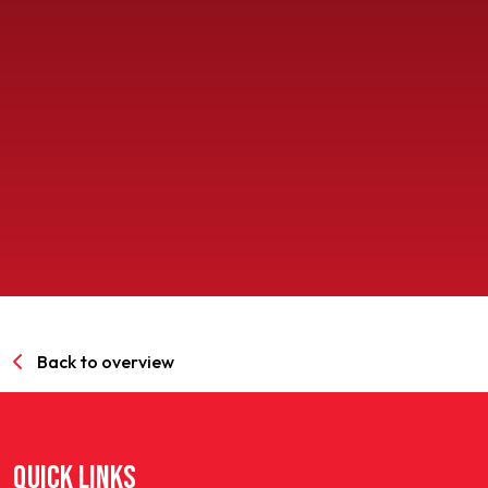
SPORTPARK GOED GENOEG
LIDMAATSCHAP
CONTACT
Back to overview
QUICK LINKS