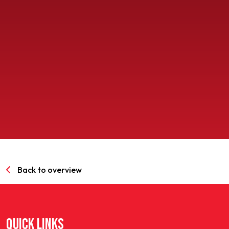
SPORTPARK GOED GENOEG
LIDMAATSCHAP
CONTACT
Back to overview
QUICK LINKS