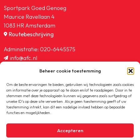
Sportpark Goed Genoeg
Maurice Ravellaan 4
1083 HR Amsterdam
Routebeschrijving
Administratie:
020-6445575
info@afc.nl
website@afc.nl
Beheer cookie toestemming
wedstrijdzaken@afc.nl
ledenadministratie@afc.nl
Om de beste ervaringen te bieden, gebruiken wij technologieën zoals cookies
om informatie over je apparaat op te slaan en/of te raadplegen. Door in te
stemmen met deze technologieën kunnen wij gegevens zoals surfgedrag of
unieke ID's op deze site verwerken. Als je geen toestemming geeft of uw
toestemming intrekt, kan dit een nadelige invloed hebben op bepaalde
functies en mogelijkheden.
Copyright © 2020-2026 AFC
Accepteren
Privacybeleid