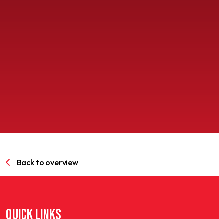
SPORTPARK GOED GENOEG
LIDMAATSCHAP
CONTACT
Back to overview
QUICK LINKS