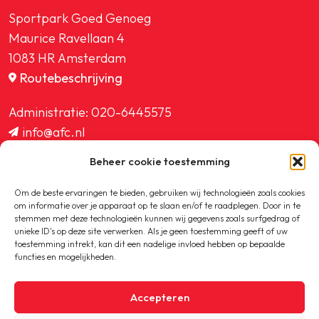
Sportpark Goed Genoeg
Maurice Ravellaan 4
1083 HR Amsterdam
Routebeschrijving
Administratie:
020-6445575
info@afc.nl
website@afc.nl
Beheer cookie toestemming
wedstrijdzaken@afc.nl
ledenadministratie@afc.nl
Om de beste ervaringen te bieden, gebruiken wij technologieën zoals cookies
om informatie over je apparaat op te slaan en/of te raadplegen. Door in te
stemmen met deze technologieën kunnen wij gegevens zoals surfgedrag of
unieke ID's op deze site verwerken. Als je geen toestemming geeft of uw
toestemming intrekt, kan dit een nadelige invloed hebben op bepaalde
functies en mogelijkheden.
Copyright © 2020-2026 AFC
Accepteren
Privacybeleid