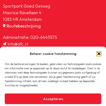
Sportpark Goed Genoeg
Maurice Ravellaan 4
1083 HR Amsterdam
Routebeschrijving
Administratie:
020-6445575
info@afc.nl
website@afc.nl
Beheer cookie toestemming
wedstrijdzaken@afc.nl
ledenadministratie@afc.nl
Om de beste ervaringen te bieden, gebruiken wij technologieën zoals cookies
om informatie over je apparaat op te slaan en/of te raadplegen. Door in te
stemmen met deze technologieën kunnen wij gegevens zoals surfgedrag of
unieke ID's op deze site verwerken. Als je geen toestemming geeft of uw
toestemming intrekt, kan dit een nadelige invloed hebben op bepaalde
functies en mogelijkheden.
Copyright © 2020-2026 AFC
Accepteren
Privacybeleid