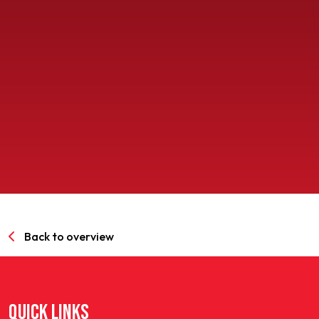
SPORTPARK GOED GENOEG
LIDMAATSCHAP
CONTACT
Back to overview
QUICK LINKS