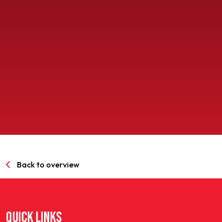
SPORTPARK GOED GENOEG
LIDMAATSCHAP
CONTACT
Back to overview
QUICK LINKS