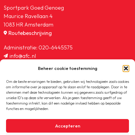
Sportpark Goed Genoeg
Maurice Ravellaan 4
1083 HR Amsterdam
Routebeschrijving
Administratie:
020-6445575
info@afc.nl
website@afc.nl
Beheer cookie toestemming
wedstrijdzaken@afc.nl
ledenadministratie@afc.nl
Om de beste ervaringen te bieden, gebruiken wij technologieën zoals cookies
om informatie over je apparaat op te slaan en/of te raadplegen. Door in te
stemmen met deze technologieën kunnen wij gegevens zoals surfgedrag of
unieke ID's op deze site verwerken. Als je geen toestemming geeft of uw
toestemming intrekt, kan dit een nadelige invloed hebben op bepaalde
functies en mogelijkheden.
Copyright © 2020-2026 AFC
Accepteren
Privacybeleid