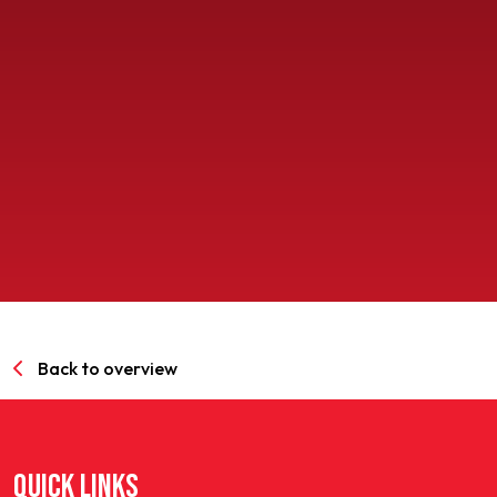
SPORTPARK GOED GENOEG
LIDMAATSCHAP
CONTACT
Back to overview
QUICK LINKS