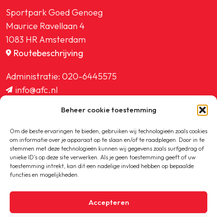
Sportpark Goed Genoeg
Maurice Ravellaan 4
1083 HR Amsterdam
Routebeschrijving
Administratie:
020-6445575
info@afc.nl
website@afc.nl
Beheer cookie toestemming
wedstrijdzaken@afc.nl
ledenadministratie@afc.nl
Om de beste ervaringen te bieden, gebruiken wij technologieën zoals cookies
om informatie over je apparaat op te slaan en/of te raadplegen. Door in te
stemmen met deze technologieën kunnen wij gegevens zoals surfgedrag of
unieke ID's op deze site verwerken. Als je geen toestemming geeft of uw
toestemming intrekt, kan dit een nadelige invloed hebben op bepaalde
functies en mogelijkheden.
Copyright © 2020-2026 AFC
Accepteren
Privacybeleid