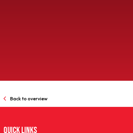
SPORTPARK GOED GENOEG
LIDMAATSCHAP
CONTACT
Back to overview
QUICK LINKS