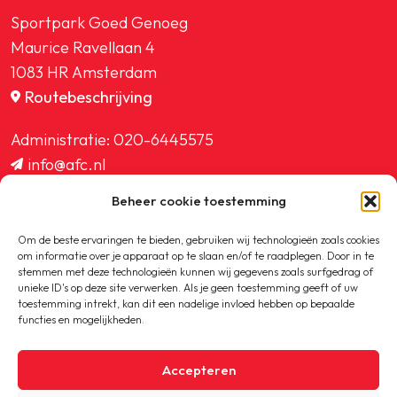
Sportpark Goed Genoeg
Maurice Ravellaan 4
1083 HR Amsterdam
Routebeschrijving
Administratie:
020-6445575
info@afc.nl
website@afc.nl
Beheer cookie toestemming
wedstrijdzaken@afc.nl
ledenadministratie@afc.nl
Om de beste ervaringen te bieden, gebruiken wij technologieën zoals cookies
om informatie over je apparaat op te slaan en/of te raadplegen. Door in te
stemmen met deze technologieën kunnen wij gegevens zoals surfgedrag of
unieke ID's op deze site verwerken. Als je geen toestemming geeft of uw
toestemming intrekt, kan dit een nadelige invloed hebben op bepaalde
functies en mogelijkheden.
Copyright © 2020-2026 AFC
Accepteren
Privacybeleid