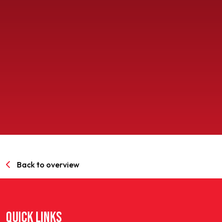
SPORTPARK GOED GENOEG
LIDMAATSCHAP
CONTACT
Back to overview
QUICK LINKS