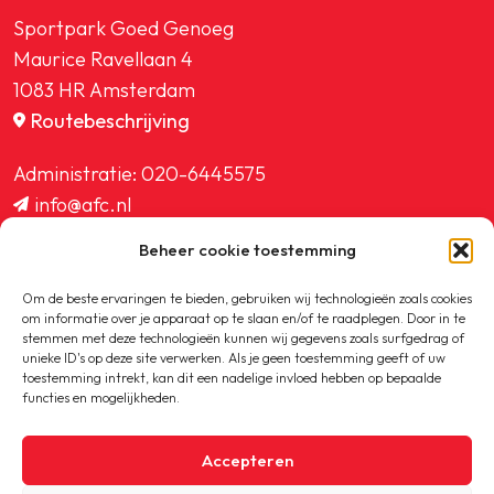
Sportpark Goed Genoeg
Maurice Ravellaan 4
1083 HR Amsterdam
Routebeschrijving
Administratie:
020-6445575
info@afc.nl
website@afc.nl
Beheer cookie toestemming
wedstrijdzaken@afc.nl
ledenadministratie@afc.nl
Om de beste ervaringen te bieden, gebruiken wij technologieën zoals cookies
om informatie over je apparaat op te slaan en/of te raadplegen. Door in te
stemmen met deze technologieën kunnen wij gegevens zoals surfgedrag of
unieke ID's op deze site verwerken. Als je geen toestemming geeft of uw
toestemming intrekt, kan dit een nadelige invloed hebben op bepaalde
functies en mogelijkheden.
Copyright © 2020-2026 AFC
Accepteren
Privacybeleid