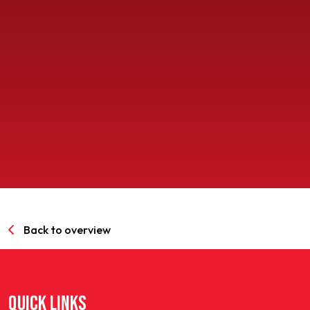
SPORTPARK GOED GENOEG
LIDMAATSCHAP
CONTACT
Back to overview
QUICK LINKS