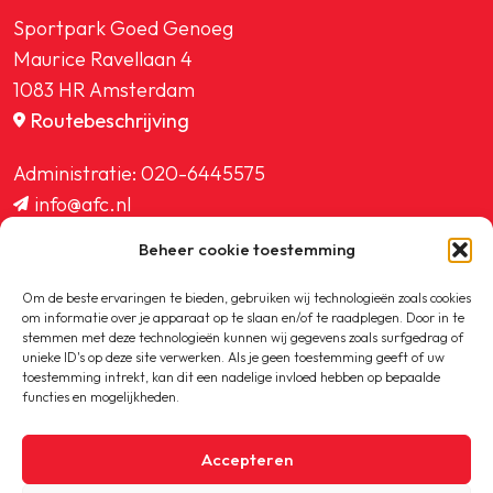
Sportpark Goed Genoeg
Maurice Ravellaan 4
1083 HR Amsterdam
Routebeschrijving
Administratie:
020-6445575
info@afc.nl
website@afc.nl
Beheer cookie toestemming
wedstrijdzaken@afc.nl
ledenadministratie@afc.nl
Om de beste ervaringen te bieden, gebruiken wij technologieën zoals cookies
om informatie over je apparaat op te slaan en/of te raadplegen. Door in te
stemmen met deze technologieën kunnen wij gegevens zoals surfgedrag of
unieke ID's op deze site verwerken. Als je geen toestemming geeft of uw
toestemming intrekt, kan dit een nadelige invloed hebben op bepaalde
functies en mogelijkheden.
Copyright © 2020-2026 AFC
Accepteren
Privacybeleid