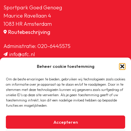
Sportpark Goed Genoeg
Maurice Ravellaan 4
1083 HR Amsterdam
Routebeschrijving
Administratie:
020-6445575
info@afc.nl
website@afc.nl
Beheer cookie toestemming
wedstrijdzaken@afc.nl
ledenadministratie@afc.nl
Om de beste ervaringen te bieden, gebruiken wij technologieën zoals cookies
om informatie over je apparaat op te slaan en/of te raadplegen. Door in te
stemmen met deze technologieën kunnen wij gegevens zoals surfgedrag of
unieke ID's op deze site verwerken. Als je geen toestemming geeft of uw
toestemming intrekt, kan dit een nadelige invloed hebben op bepaalde
functies en mogelijkheden.
Copyright © 2020-2026 AFC
Accepteren
Privacybeleid