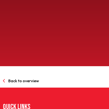
SPORTPARK GOED GENOEG
LIDMAATSCHAP
CONTACT
Back to overview
QUICK LINKS