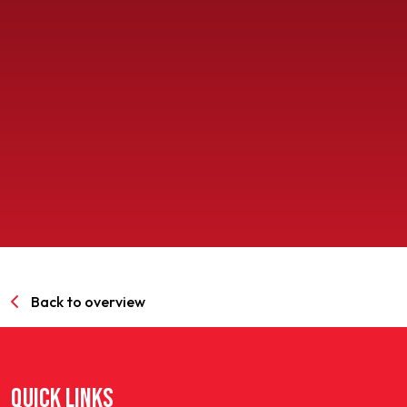
SPORTPARK GOED GENOEG
LIDMAATSCHAP
CONTACT
Back to overview
QUICK LINKS