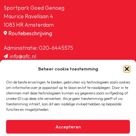
Sportpark Goed Genoeg
Maurice Ravellaan 4
1083 HR Amsterdam
Routebeschrijving
Administratie:
020-6445575
info@afc.nl
website@afc.nl
Beheer cookie toestemming
wedstrijdzaken@afc.nl
ledenadministratie@afc.nl
Om de beste ervaringen te bieden, gebruiken wij technologieën zoals cookies
om informatie over je apparaat op te slaan en/of te raadplegen. Door in te
stemmen met deze technologieën kunnen wij gegevens zoals surfgedrag of
unieke ID's op deze site verwerken. Als je geen toestemming geeft of uw
toestemming intrekt, kan dit een nadelige invloed hebben op bepaalde
functies en mogelijkheden.
Copyright © 2020-2026 AFC
Accepteren
Privacybeleid