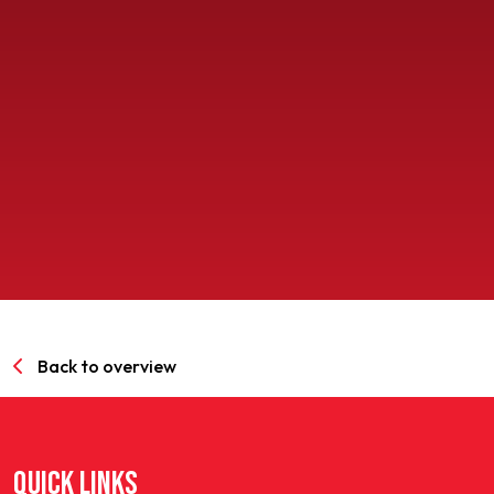
SPORTPARK GOED GENOEG
LIDMAATSCHAP
CONTACT
Back to overview
QUICK LINKS