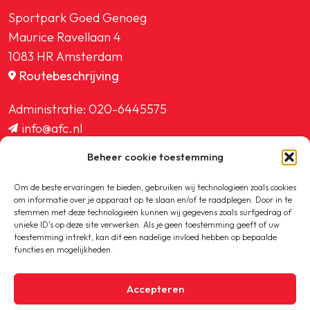
Sportpark Goed Genoeg
Maurice Ravellaan 4
1083 HR Amsterdam
Routebeschrijving
Administratie:
020-6445575
info@afc.nl
website@afc.nl
Beheer cookie toestemming
wedstrijdzaken@afc.nl
ledenadministratie@afc.nl
Om de beste ervaringen te bieden, gebruiken wij technologieën zoals cookies
om informatie over je apparaat op te slaan en/of te raadplegen. Door in te
stemmen met deze technologieën kunnen wij gegevens zoals surfgedrag of
unieke ID's op deze site verwerken. Als je geen toestemming geeft of uw
toestemming intrekt, kan dit een nadelige invloed hebben op bepaalde
functies en mogelijkheden.
Copyright © 2020-2026 AFC
Accepteren
Privacybeleid