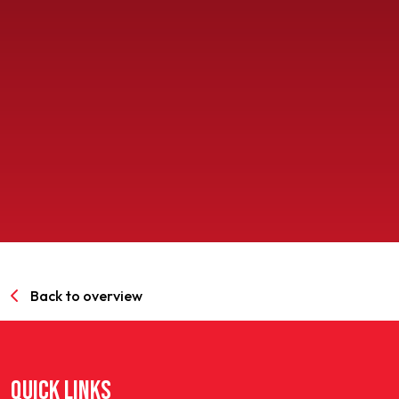
SPORTPARK GOED GENOEG
LIDMAATSCHAP
CONTACT
Back to overview
QUICK LINKS