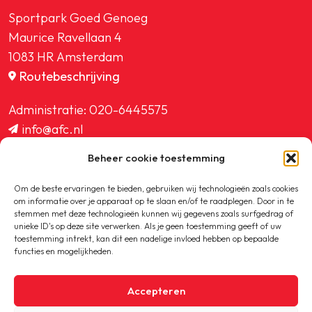
Sportpark Goed Genoeg
Maurice Ravellaan 4
1083 HR Amsterdam
Routebeschrijving
Administratie:
020-6445575
info@afc.nl
website@afc.nl
Beheer cookie toestemming
wedstrijdzaken@afc.nl
ledenadministratie@afc.nl
Om de beste ervaringen te bieden, gebruiken wij technologieën zoals cookies
om informatie over je apparaat op te slaan en/of te raadplegen. Door in te
stemmen met deze technologieën kunnen wij gegevens zoals surfgedrag of
unieke ID's op deze site verwerken. Als je geen toestemming geeft of uw
toestemming intrekt, kan dit een nadelige invloed hebben op bepaalde
functies en mogelijkheden.
Copyright © 2020-2026 AFC
Accepteren
Privacybeleid