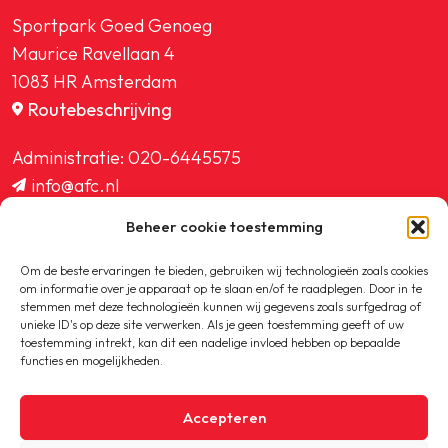
Sportpark Goed Genoeg
Maurice Ravellaan 4
1083 HR Amsterdam
Routebeschrijving
Administratie:
020-6445575
info@afc.nl
website@afc.nl
Beheer cookie toestemming
wedstrijdzaken@afc.nl
ledenadministratie@afc.nl
Om de beste ervaringen te bieden, gebruiken wij technologieën zoals cookies
om informatie over je apparaat op te slaan en/of te raadplegen. Door in te
stemmen met deze technologieën kunnen wij gegevens zoals surfgedrag of
unieke ID's op deze site verwerken. Als je geen toestemming geeft of uw
toestemming intrekt, kan dit een nadelige invloed hebben op bepaalde
functies en mogelijkheden.
Copyright © 2020-2026 AFC
Accepteren
Privacybeleid