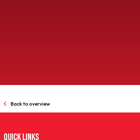
SPORTPARK GOED GENOEG
LIDMAATSCHAP
CONTACT
Back to overview
QUICK LINKS