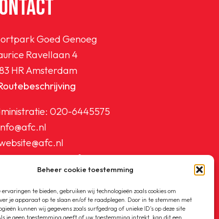
ONTACT
ortpark Goed Genoeg
urice Ravellaan 4
83 HR Amsterdam
Routebeschrijving
ministratie:
020-6445575
info@afc.nl
website@afc.nl
wedstrijdzaken@afc.nl
Beheer cookie toestemming
ledenadministratie@afc.nl
ervaringen te bieden, gebruiken wij technologieën zoals cookies om
ver je apparaat op te slaan en/of te raadplegen. Door in te stemmen met
ogieën kunnen wij gegevens zoals surfgedrag of unieke ID's op deze site
ls je geen toestemming geeft of uw toestemming intrekt, kan dit een