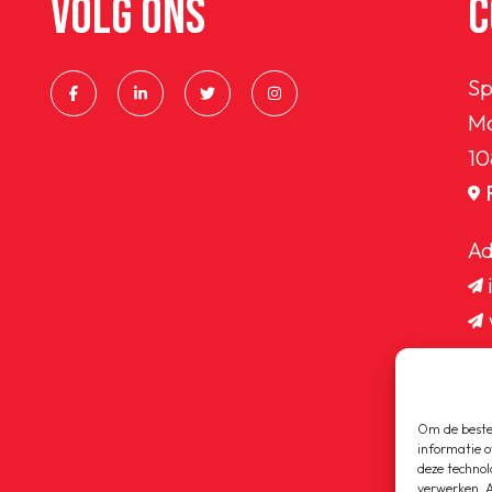
VOLG ONS
C
Sp
Ma
10
Ad
Om de beste 
informatie o
deze technol
verwerken. A