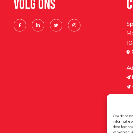
VOLG ONS
C
Sp
Ma
10
Ad
Om de beste 
informatie o
deze technol
verwerken. A