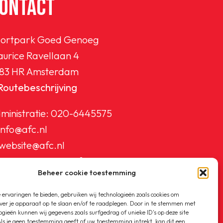
ONTACT
ortpark Goed Genoeg
urice Ravellaan 4
83 HR Amsterdam
Routebeschrijving
ministratie:
020-6445575
info@afc.nl
website@afc.nl
wedstrijdzaken@afc.nl
Beheer cookie toestemming
ledenadministratie@afc.nl
ervaringen te bieden, gebruiken wij technologieën zoals cookies om
ver je apparaat op te slaan en/of te raadplegen. Door in te stemmen met
ogieën kunnen wij gegevens zoals surfgedrag of unieke ID's op deze site
ls je geen toestemming geeft of uw toestemming intrekt, kan dit een