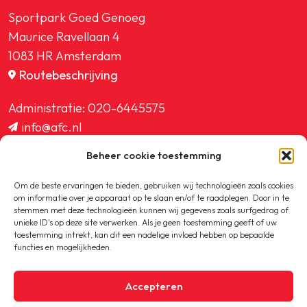
Sportpark Goed Genoeg
Maurice Ravellaan 4
1083 HR Amsterdam
Routebeschrijving
Administratie:
020-6445575
info@afc.nl
website@afc.nl
Beheer cookie toestemming
wedstrijdzaken@afc.nl
ledenadministratie@afc.nl
Om de beste ervaringen te bieden, gebruiken wij technologieën zoals cookies
om informatie over je apparaat op te slaan en/of te raadplegen. Door in te
stemmen met deze technologieën kunnen wij gegevens zoals surfgedrag of
unieke ID's op deze site verwerken. Als je geen toestemming geeft of uw
toestemming intrekt, kan dit een nadelige invloed hebben op bepaalde
functies en mogelijkheden.
Copyright © 2020-2026 AFC
Accepteren
Privacybeleid