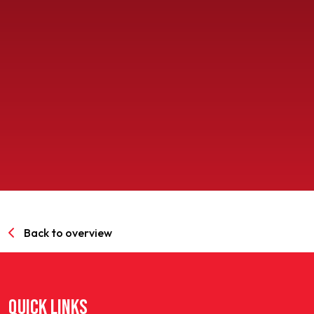
SPORTPARK GOED GENOEG
LIDMAATSCHAP
CONTACT
Back to overview
QUICK LINKS