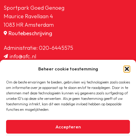
Sportpark Goed Genoeg
Maurice Ravellaan 4
1083 HR Amsterdam
Routebeschrijving
Administratie:
020-6445575
info@afc.nl
website@afc.nl
Beheer cookie toestemming
wedstrijdzaken@afc.nl
ledenadministratie@afc.nl
Om de beste ervaringen te bieden, gebruiken wij technologieën zoals cookies
om informatie over je apparaat op te slaan en/of te raadplegen. Door in te
stemmen met deze technologieën kunnen wij gegevens zoals surfgedrag of
unieke ID's op deze site verwerken. Als je geen toestemming geeft of uw
toestemming intrekt, kan dit een nadelige invloed hebben op bepaalde
functies en mogelijkheden.
Copyright © 2020-2026 AFC
Accepteren
Privacybeleid