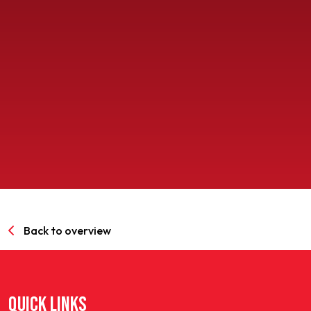
SPORTPARK GOED GENOEG
LIDMAATSCHAP
CONTACT
Back to overview
QUICK LINKS