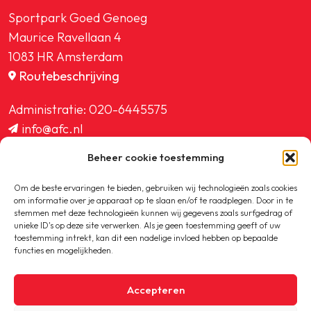
Sportpark Goed Genoeg
Maurice Ravellaan 4
1083 HR Amsterdam
Routebeschrijving
Administratie:
020-6445575
info@afc.nl
website@afc.nl
Beheer cookie toestemming
wedstrijdzaken@afc.nl
ledenadministratie@afc.nl
Om de beste ervaringen te bieden, gebruiken wij technologieën zoals cookies
om informatie over je apparaat op te slaan en/of te raadplegen. Door in te
stemmen met deze technologieën kunnen wij gegevens zoals surfgedrag of
unieke ID's op deze site verwerken. Als je geen toestemming geeft of uw
toestemming intrekt, kan dit een nadelige invloed hebben op bepaalde
functies en mogelijkheden.
Copyright © 2020-2026 AFC
Accepteren
Privacybeleid