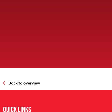
SPORTPARK GOED GENOEG
LIDMAATSCHAP
CONTACT
Back to overview
QUICK LINKS