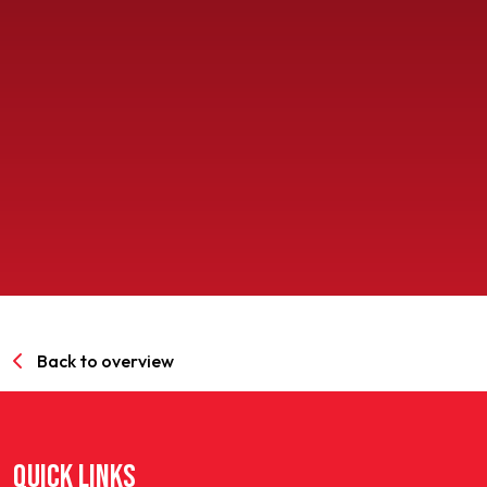
SPORTPARK GOED GENOEG
LIDMAATSCHAP
CONTACT
Back to overview
QUICK LINKS