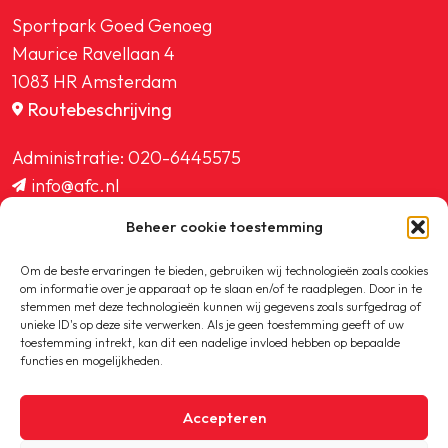
Sportpark Goed Genoeg
Maurice Ravellaan 4
1083 HR Amsterdam
Routebeschrijving
Administratie:
020-6445575
info@afc.nl
website@afc.nl
Beheer cookie toestemming
wedstrijdzaken@afc.nl
ledenadministratie@afc.nl
Om de beste ervaringen te bieden, gebruiken wij technologieën zoals cookies
om informatie over je apparaat op te slaan en/of te raadplegen. Door in te
stemmen met deze technologieën kunnen wij gegevens zoals surfgedrag of
unieke ID's op deze site verwerken. Als je geen toestemming geeft of uw
toestemming intrekt, kan dit een nadelige invloed hebben op bepaalde
functies en mogelijkheden.
Copyright © 2020-2026 AFC
Accepteren
Privacybeleid