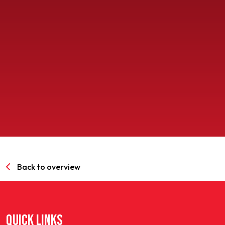
SPORTPARK GOED GENOEG
LIDMAATSCHAP
CONTACT
Back to overview
QUICK LINKS