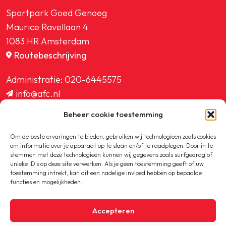
Sportpark Goed Genoeg
Maurice Ravellaan 4
1083 HR Amsterdam
Routebeschrijving
Administratie:
020-6445575
info@afc.nl
website@afc.nl
Beheer cookie toestemming
wedstrijdzaken@afc.nl
ledenadministratie@afc.nl
Om de beste ervaringen te bieden, gebruiken wij technologieën zoals cookies
om informatie over je apparaat op te slaan en/of te raadplegen. Door in te
stemmen met deze technologieën kunnen wij gegevens zoals surfgedrag of
unieke ID's op deze site verwerken. Als je geen toestemming geeft of uw
toestemming intrekt, kan dit een nadelige invloed hebben op bepaalde
functies en mogelijkheden.
Copyright © 2020-2026 AFC
Accepteren
Privacybeleid