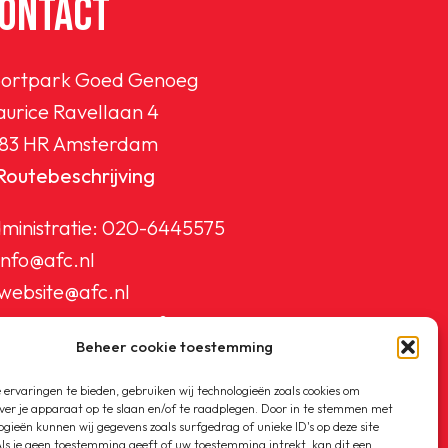
ONTACT
ortpark Goed Genoeg
urice Ravellaan 4
83 HR Amsterdam
Routebeschrijving
ministratie:
020-6445575
info@afc.nl
website@afc.nl
wedstrijdzaken@afc.nl
Beheer cookie toestemming
ledenadministratie@afc.nl
ervaringen te bieden, gebruiken wij technologieën zoals cookies om
ver je apparaat op te slaan en/of te raadplegen. Door in te stemmen met
ogieën kunnen wij gegevens zoals surfgedrag of unieke ID's op deze site
ls je geen toestemming geeft of uw toestemming intrekt, kan dit een