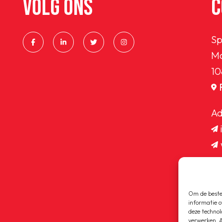
VOLG ONS
C
Sp
Ma
10
Ad
Om de beste 
informatie o
deze technol
verwerken. A