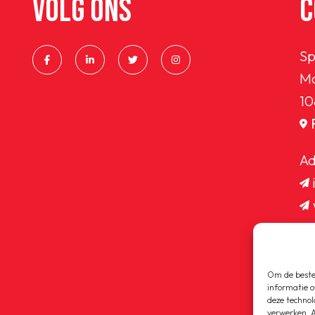
VOLG ONS
C
Sp
Ma
10
Ad
Om de beste 
informatie o
deze technol
verwerken. A