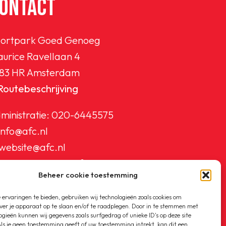
ONTACT
ortpark Goed Genoeg
urice Ravellaan 4
83 HR Amsterdam
Routebeschrijving
ministratie:
020-6445575
info@afc.nl
website@afc.nl
wedstrijdzaken@afc.nl
Beheer cookie toestemming
ledenadministratie@afc.nl
ervaringen te bieden, gebruiken wij technologieën zoals cookies om
ver je apparaat op te slaan en/of te raadplegen. Door in te stemmen met
ogieën kunnen wij gegevens zoals surfgedrag of unieke ID's op deze site
ls je geen toestemming geeft of uw toestemming intrekt, kan dit een