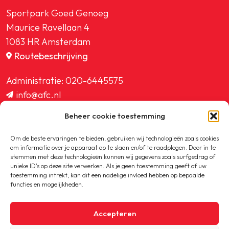
Sportpark Goed Genoeg
Maurice Ravellaan 4
1083 HR Amsterdam
Routebeschrijving
Administratie:
020-6445575
info@afc.nl
website@afc.nl
Beheer cookie toestemming
wedstrijdzaken@afc.nl
ledenadministratie@afc.nl
Om de beste ervaringen te bieden, gebruiken wij technologieën zoals cookies
om informatie over je apparaat op te slaan en/of te raadplegen. Door in te
stemmen met deze technologieën kunnen wij gegevens zoals surfgedrag of
unieke ID's op deze site verwerken. Als je geen toestemming geeft of uw
toestemming intrekt, kan dit een nadelige invloed hebben op bepaalde
functies en mogelijkheden.
Copyright © 2020-2026 AFC
Accepteren
Privacybeleid