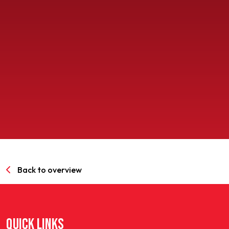
SPORTPARK GOED GENOEG
LIDMAATSCHAP
CONTACT
Back to overview
QUICK LINKS