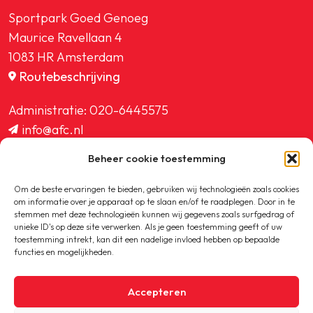
Sportpark Goed Genoeg
Maurice Ravellaan 4
1083 HR Amsterdam
Routebeschrijving
Administratie:
020-6445575
info@afc.nl
website@afc.nl
Beheer cookie toestemming
wedstrijdzaken@afc.nl
ledenadministratie@afc.nl
Om de beste ervaringen te bieden, gebruiken wij technologieën zoals cookies
om informatie over je apparaat op te slaan en/of te raadplegen. Door in te
stemmen met deze technologieën kunnen wij gegevens zoals surfgedrag of
unieke ID's op deze site verwerken. Als je geen toestemming geeft of uw
toestemming intrekt, kan dit een nadelige invloed hebben op bepaalde
functies en mogelijkheden.
Copyright © 2020-2026 AFC
Accepteren
Privacybeleid