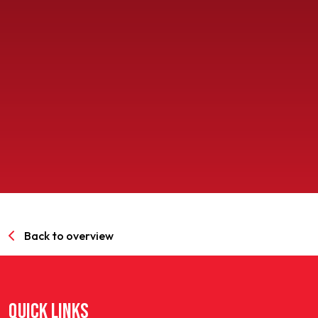
SPORTPARK GOED GENOEG
LIDMAATSCHAP
CONTACT
Back to overview
QUICK LINKS