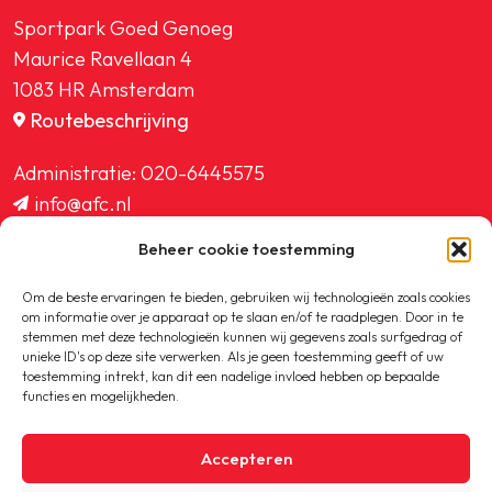
Sportpark Goed Genoeg
Maurice Ravellaan 4
1083 HR Amsterdam
Routebeschrijving
Administratie:
020-6445575
info@afc.nl
website@afc.nl
Beheer cookie toestemming
wedstrijdzaken@afc.nl
ledenadministratie@afc.nl
Om de beste ervaringen te bieden, gebruiken wij technologieën zoals cookies
om informatie over je apparaat op te slaan en/of te raadplegen. Door in te
stemmen met deze technologieën kunnen wij gegevens zoals surfgedrag of
unieke ID's op deze site verwerken. Als je geen toestemming geeft of uw
toestemming intrekt, kan dit een nadelige invloed hebben op bepaalde
functies en mogelijkheden.
Copyright © 2020-2026 AFC
Accepteren
Privacybeleid