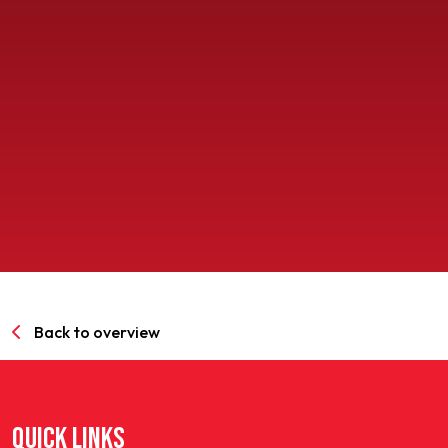
SPORTPARK GOED GENOEG
LIDMAATSCHAP
CONTACT
Back to overview
QUICK LINKS