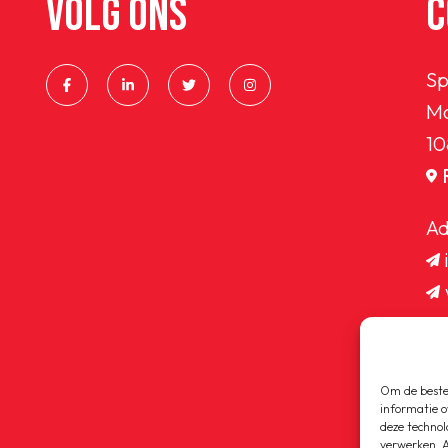
VOLG ONS
C
Sp
Ma
10
Ad
Om de beste 
informatie o
deze technol
verwerken. A