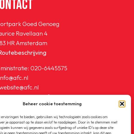
ONTACT
ortpark Goed Genoeg
urice Ravellaan 4
83 HR Amsterdam
Routebeschrijving
ministratie:
020-6445575
info@afc.nl
website@afc.nl
wedstrijdzaken@afc.nl
Beheer cookie toestemming
ledenadministratie@afc.nl
ervaringen te bieden, gebruiken wij technologieën zoals cookies om
ver je apparaat op te slaan en/of te raadplegen. Door in te stemmen met
ogieën kunnen wij gegevens zoals surfgedrag of unieke ID's op deze site
ls je geen toestemming geeft of uw toestemming intrekt, kan dit een