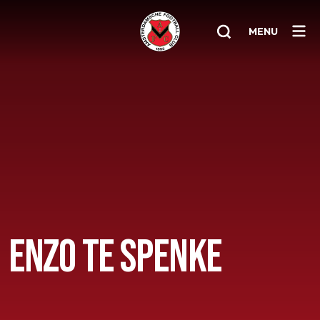
MENU
Home
AFC 1
Teams
Jeugd
Senioren
ENZO TE SPENKE
Clubinfo
Nieuwsoverzicht
Sponsoring