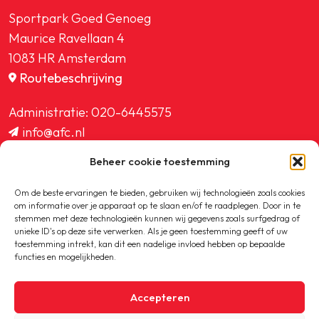
Sportpark Goed Genoeg
Maurice Ravellaan 4
1083 HR Amsterdam
Routebeschrijving
Administratie:
020-6445575
info@afc.nl
website@afc.nl
Beheer cookie toestemming
wedstrijdzaken@afc.nl
ledenadministratie@afc.nl
Om de beste ervaringen te bieden, gebruiken wij technologieën zoals cookies
om informatie over je apparaat op te slaan en/of te raadplegen. Door in te
stemmen met deze technologieën kunnen wij gegevens zoals surfgedrag of
unieke ID's op deze site verwerken. Als je geen toestemming geeft of uw
toestemming intrekt, kan dit een nadelige invloed hebben op bepaalde
functies en mogelijkheden.
Copyright © 2020-2026 AFC
Accepteren
Privacybeleid