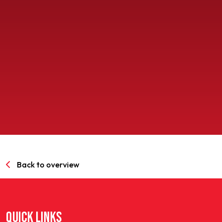
SPORTPARK GOED GENOEG
LIDMAATSCHAP
CONTACT
Back to overview
QUICK LINKS