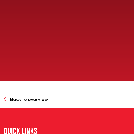
SPORTPARK GOED GENOEG
LIDMAATSCHAP
CONTACT
Back to overview
QUICK LINKS