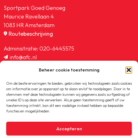
Sportpark Goed Genoeg
Maurice Ravellaan 4
1083 HR Amsterdam
Routebeschrijving
Administratie:
020-6445575
info@afc.nl
website@afc.nl
Beheer cookie toestemming
wedstrijdzaken@afc.nl
ledenadministratie@afc.nl
Om de beste ervaringen te bieden, gebruiken wij technologieën zoals cookies
om informatie over je apparaat op te slaan en/of te raadplegen. Door in te
stemmen met deze technologieën kunnen wij gegevens zoals surfgedrag of
unieke ID's op deze site verwerken. Als je geen toestemming geeft of uw
toestemming intrekt, kan dit een nadelige invloed hebben op bepaalde
functies en mogelijkheden.
Copyright © 2020-2026 AFC
Accepteren
Privacybeleid